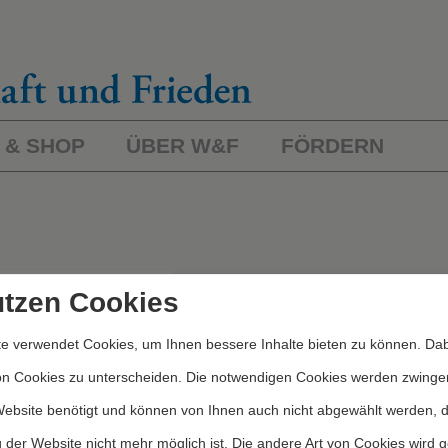
 & SHOP
ÜBER W&F
FÖRDERN
L
ichworte/Kategorien
utzen Cookies
e verwendet Cookies, um Ihnen bessere Inhalte bieten zu können. Dab
Kategorien
on Cookies zu unterscheiden. Die notwendigen Cookies werden zwinge
Website benötigt und können von Ihnen auch nicht abgewählt werden, 
 der Website nicht mehr möglich ist. Die andere Art von Cookies wird 