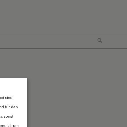
ei sind
nd für den
da sonst
genutzt, um