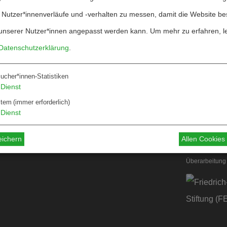
 Nutzer*innenverläufe und -verhalten zu messen, damit die Website be
unserer Nutzer*innen angepasst werden kann.
Um mehr zu erfahren, l
Datenschutzerklärung
.
ucher*innen-Statistiken
Über W&F
Dienst
ten
Information
stem
(immer erforderlich)
Dienst
 für Autor*innen
 für Dossiers
eichern
Allen Cookie
Überarbeitung 