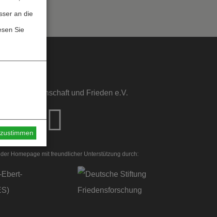
sser an die
esen Sie
sstelle Wissenschaft und Frieden e.V.
s zustimmen
der Homepage mit freundlicher Unterstützung durch: