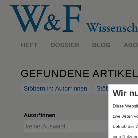
HEFT
DOSSIER
BLOG
ABO
GEFUNDENE ARTIKE
Stöbern in: Autor*innen
Stöbern in: St
Wir n
Diese Websit
Autor*innen
zwei Arten v
Betrieb der 
eine Nutzung