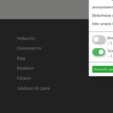
anonymisiert
Bedürfnisse 
bitte unsere
Bes
Heftarchiv
Kontakt
↓
1
Dossierarchiv
Mediada
Sy
↓
1
Blog
Hinweise
Bestellen
Hinweise
Auswahl sp
Fördern
Jubiläum 40 Jahre