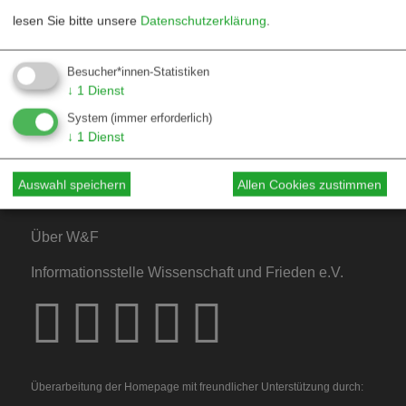
lesen Sie bitte unsere
Datenschutzerklärung
.
Kontakt
Besucher*innen-Statistiken
↓
1
Dienst
Mediadaten
System
(immer erforderlich)
Hinweise für Autor*innen
↓
1
Dienst
Hinweise für Dossiers
Auswahl speichern
Allen Cookies zustimmen
Über W&F
Informationsstelle Wissenschaft und Frieden e.V.
Überarbeitung der Homepage mit freundlicher Unterstützung durch: