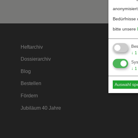
anonymisiert
Bedürfnisse 
bitte unsere
Bes
Heftarchiv
Kontakt
↓
1
Dossierarchiv
Mediada
Sy
↓
1
Blog
Hinweise
Bestellen
Hinweise
Auswahl sp
Fördern
Jubiläum 40 Jahre