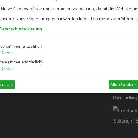
 Nutzer*innenverläufe und -verhalten zu messen, damit die Website be
unserer Nutzer*innen angepasst werden kann.
Um mehr zu erfahren, l
Datenschutzerklärung
.
ucher*innen-Statistiken
Über W&F
Dienst
ten
Information
stem
(immer erforderlich)
Dienst
 für Autor*innen
 für Dossiers
eichern
Allen Cookie
Überarbeitung 