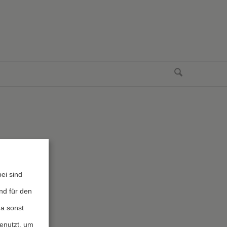
ei sind
nd für den
da sonst
genutzt, um