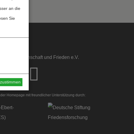
sser an die
esen Sie
sstelle Wissenschaft und Frieden e.V.
s zustimmen
der Homepage mit freundlicher Unterstützung durch: