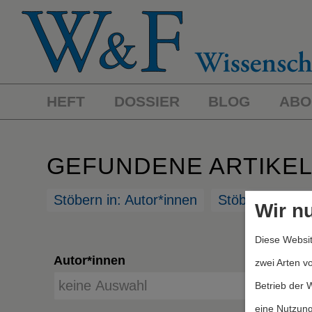
HEFT
DOSSIER
BLOG
ABO
GEFUNDENE ARTIKE
Stöbern in: Autor*innen
Stöbern in: St
Wir n
Diese Websit
Autor*innen
zwei Arten v
Betrieb der 
eine Nutzung