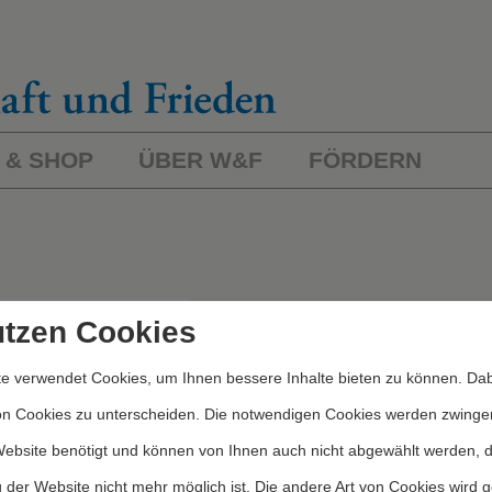
 & SHOP
ÜBER W&F
FÖRDERN
L
ichworte/Kategorien
utzen Cookies
e verwendet Cookies, um Ihnen bessere Inhalte bieten zu können. Dab
Kategorien
on Cookies zu unterscheiden. Die notwendigen Cookies werden zwinge
Website benötigt und können von Ihnen auch nicht abgewählt werden, 
 der Website nicht mehr möglich ist. Die andere Art von Cookies wird 