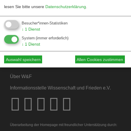
lesen Sie bitte unsere
Datenschutzerklärung
.
Kontakt
Besucher*innen-Statistiken
↓
1
Dienst
Mediadaten
System
(immer erforderlich)
Hinweise für Autor*innen
↓
1
Dienst
Hinweise für Dossiers
Auswahl speichern
Allen Cookies zustimmen
Über W&F
Informationsstelle Wissenschaft und Frieden e.V.
Überarbeitung der Homepage mit freundlicher Unterstützung durch: