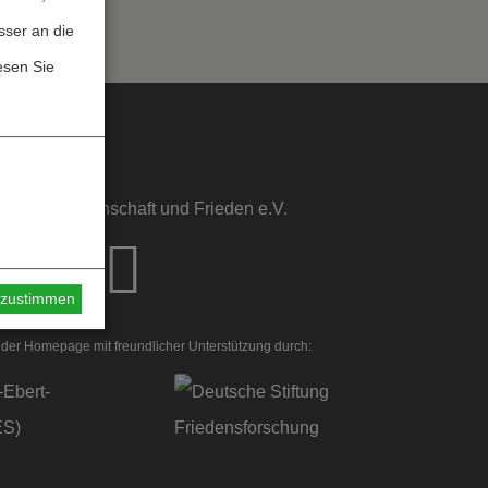
sser an die
esen Sie
sstelle Wissenschaft und Frieden e.V.
s zustimmen
der Homepage mit freundlicher Unterstützung durch: