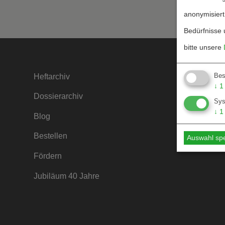
anonymisiert
Bedürfnisse 
bitte unsere
Bes
Heftarchiv
Kontakt
↓
1
Dossierarchiv
Mediada
Sy
↓
1
Blog
Hinweise
Bestellen
Hinweise
Auswahl sp
Fördern
Jubiläum 40 Jahre