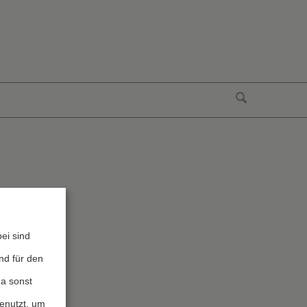
ei sind
nd für den
da sonst
genutzt, um