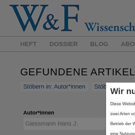
HEFT
DOSSIER
BLOG
ABO
GEFUNDENE ARTIKE
Stöbern in: Autor*innen
Stöbern in: St
Wir n
Diese Websit
Autor*innen
zwei Arten v
Betrieb der 
eine Nutzung