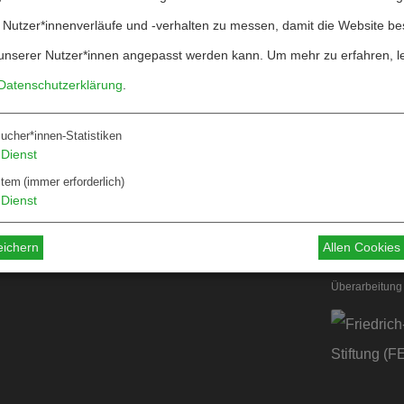
 Nutzer*innenverläufe und -verhalten zu messen, damit die Website be
unserer Nutzer*innen angepasst werden kann.
Um mehr zu erfahren, l
Datenschutzerklärung
.
ucher*innen-Statistiken
Über W&F
Dienst
ten
Information
stem
(immer erforderlich)
Dienst
 für Autor*innen
 für Dossiers
eichern
Allen Cookie
Überarbeitung 