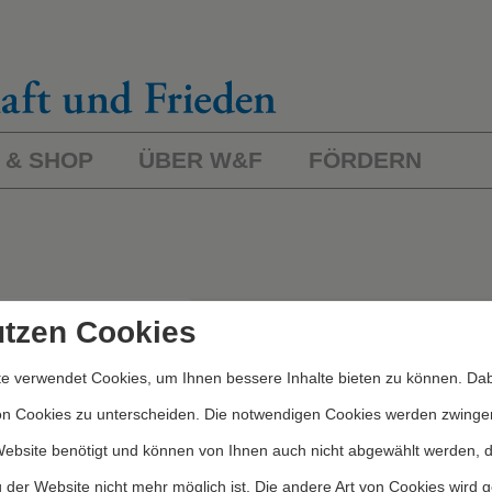
 & SHOP
ÜBER W&F
FÖRDERN
L
ichworte/Kategorien
utzen Cookies
e verwendet Cookies, um Ihnen bessere Inhalte bieten zu können. Dab
Kategorien
on Cookies zu unterscheiden. Die notwendigen Cookies werden zwinge
Website benötigt und können von Ihnen auch nicht abgewählt werden, 
 der Website nicht mehr möglich ist. Die andere Art von Cookies wird 