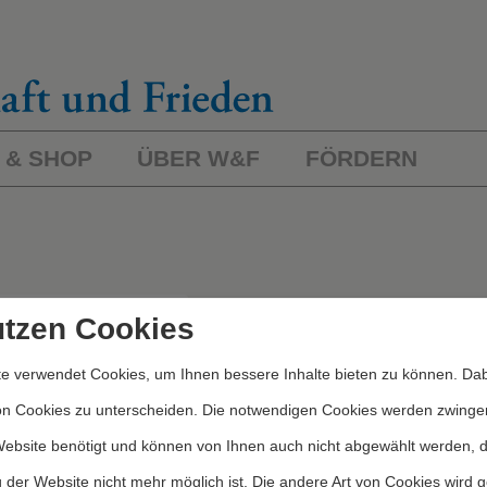
 & SHOP
ÜBER W&F
FÖRDERN
L
ichworte/Kategorien
utzen Cookies
e verwendet Cookies, um Ihnen bessere Inhalte bieten zu können. Dab
Kategorien
on Cookies zu unterscheiden. Die notwendigen Cookies werden zwinge
Website benötigt und können von Ihnen auch nicht abgewählt werden, 
 der Website nicht mehr möglich ist. Die andere Art von Cookies wird 