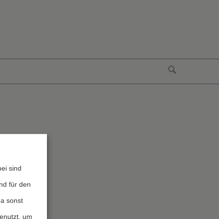
ei sind
nd für den
da sonst
genutzt, um