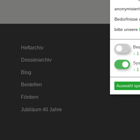
anonymisiert
Bedürfnisse 
bitte unsere
Bes
Heftarchiv
Kontakt
↓
1
Dossierarchiv
Mediada
Sy
↓
1
Blog
Hinweise
Bestellen
Hinweise
Auswahl sp
Fördern
Jubiläum 40 Jahre