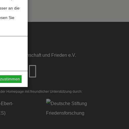
sser an die
esen Sie
sstelle Wissenschaft und Frieden e.V.
s zustimmen
der Homepage mit freundlicher Unterstützung durch: