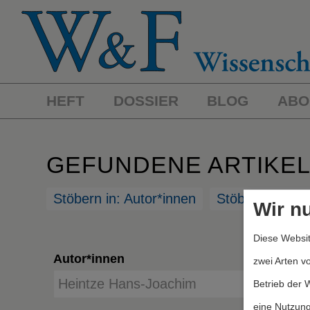
HEFT
DOSSIER
BLOG
ABO
GEFUNDENE ARTIKE
Stöbern in: Autor*innen
Stöbern in: St
Wir n
Diese Websit
Autor*innen
zwei Arten v
Betrieb der 
eine Nutzung