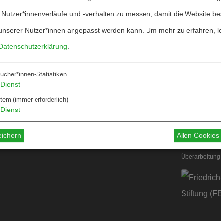
 Nutzer*innenverläufe und -verhalten zu messen, damit die Website be
unserer Nutzer*innen angepasst werden kann.
Um mehr zu erfahren, l
Datenschutzerklärung
.
ucher*innen-Statistiken
Über W&F
Dienst
ten
Information
stem
(immer erforderlich)
Dienst
 für Autor*innen
 für Dossiers
eichern
Allen Cookie
Überarbeitung 