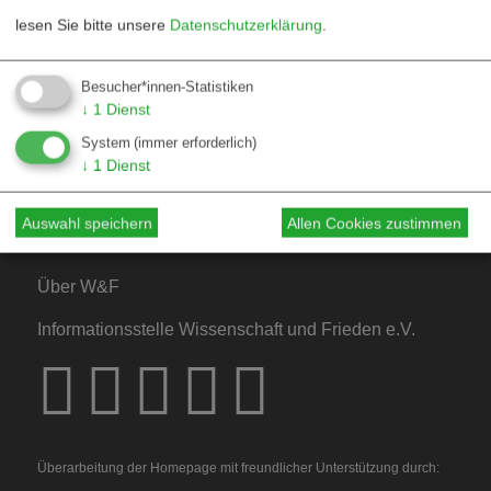
lesen Sie bitte unsere
Datenschutzerklärung
.
Kontakt
Besucher*innen-Statistiken
↓
1
Dienst
Mediadaten
System
(immer erforderlich)
Hinweise für Autor*innen
↓
1
Dienst
Hinweise für Dossiers
Auswahl speichern
Allen Cookies zustimmen
Über W&F
Informationsstelle Wissenschaft und Frieden e.V.
Überarbeitung der Homepage mit freundlicher Unterstützung durch: