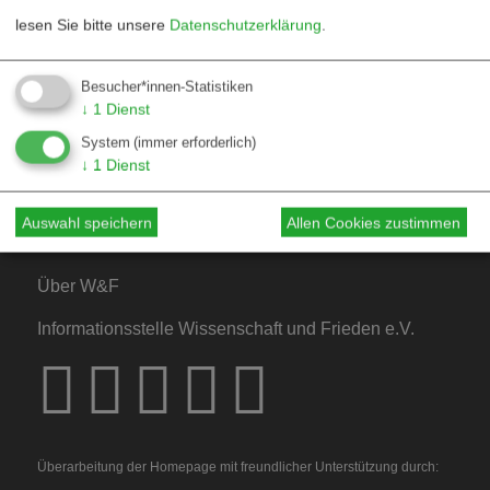
lesen Sie bitte unsere
Datenschutzerklärung
.
Kontakt
Besucher*innen-Statistiken
↓
1
Dienst
Mediadaten
System
(immer erforderlich)
Hinweise für Autor*innen
↓
1
Dienst
Hinweise für Dossiers
Auswahl speichern
Allen Cookies zustimmen
Über W&F
Informationsstelle Wissenschaft und Frieden e.V.
Überarbeitung der Homepage mit freundlicher Unterstützung durch: