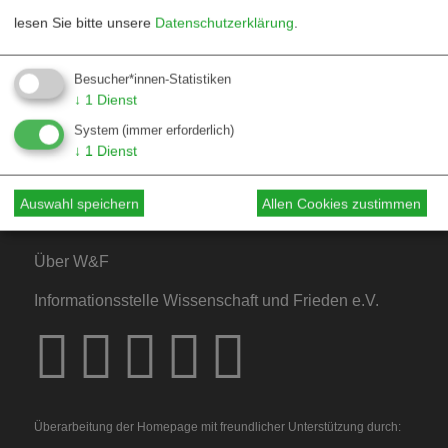
lesen Sie bitte unsere
Datenschutzerklärung
.
Kontakt
Besucher*innen-Statistiken
↓
1
Dienst
Mediadaten
System
(immer erforderlich)
Hinweise für Autor*innen
↓
1
Dienst
Hinweise für Dossiers
Auswahl speichern
Allen Cookies zustimmen
Über W&F
Informationsstelle Wissenschaft und Frieden e.V.
Überarbeitung der Homepage mit freundlicher Unterstützung durch: