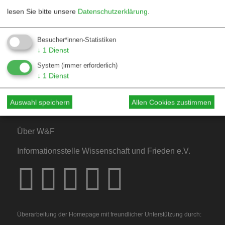
lesen Sie bitte unsere
Datenschutzerklärung
.
Kontakt
Besucher*innen-Statistiken
↓
1
Dienst
Mediadaten
System
(immer erforderlich)
Hinweise für Autor*innen
↓
1
Dienst
Hinweise für Dossiers
Auswahl speichern
Allen Cookies zustimmen
Über W&F
Informationsstelle Wissenschaft und Frieden e.V.
Überarbeitung der Homepage mit freundlicher Unterstützung durch: