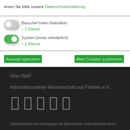
lesen Sie bitte unsere
Datenschutzerklärung
.
Kontakt
Besucher*innen-Statistiken
↓
1
Dienst
Mediadaten
System
(immer erforderlich)
Hinweise für Autor*innen
↓
1
Dienst
Hinweise für Dossiers
Auswahl speichern
Allen Cookies zustimmen
Über W&F
Informationsstelle Wissenschaft und Frieden e.V.
Überarbeitung der Homepage mit freundlicher Unterstützung durch: