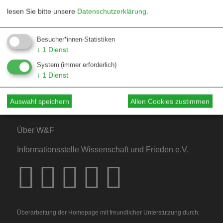
lesen Sie bitte unsere
Datenschutzerklärung
.
Kontakt
Besucher*innen-Statistiken
↓
1
Dienst
Mediadaten
System
(immer erforderlich)
Hinweise für Autor*innen
↓
1
Dienst
Hinweise für Dossiers
Auswahl speichern
Allen Cookies zustimmen
Über W&F
Informationsstelle Wissenschaft und Frieden e.V.
Überarbeitung der Homepage mit freundlicher Unterstützung durch: