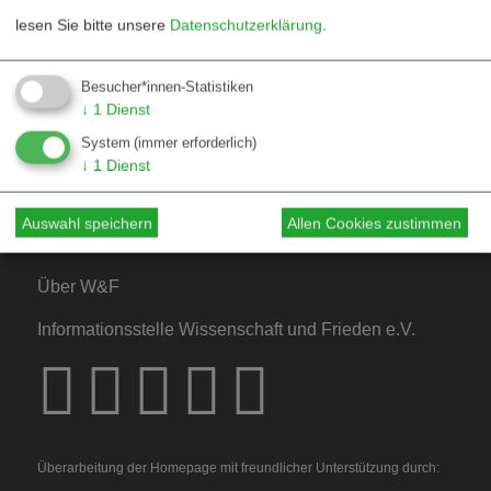
lesen Sie bitte unsere
Datenschutzerklärung
.
Kontakt
Besucher*innen-Statistiken
↓
1
Dienst
Mediadaten
System
(immer erforderlich)
Hinweise für Autor*innen
↓
1
Dienst
Hinweise für Dossiers
Auswahl speichern
Allen Cookies zustimmen
Über W&F
Informationsstelle Wissenschaft und Frieden e.V.
Überarbeitung der Homepage mit freundlicher Unterstützung durch: