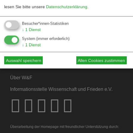
lesen Sie bitte unsere
Datenschutzerklärung
.
Kontakt
Besucher*innen-Statistiken
↓
1
Dienst
Mediadaten
System
(immer erforderlich)
Hinweise für Autor*innen
↓
1
Dienst
Hinweise für Dossiers
Auswahl speichern
Allen Cookies zustimmen
Über W&F
Informationsstelle Wissenschaft und Frieden e.V.
Überarbeitung der Homepage mit freundlicher Unterstützung durch: