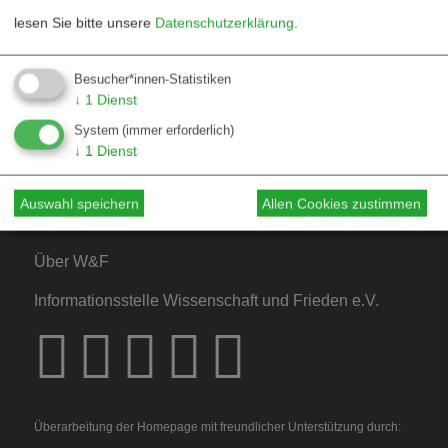
lesen Sie bitte unsere
Datenschutzerklärung
.
Kontakt
Besucher*innen-Statistiken
↓
1
Dienst
Mediadaten
System
(immer erforderlich)
Hinweise für Autor*innen
↓
1
Dienst
Hinweise für Dossiers
Auswahl speichern
Allen Cookies zustimmen
Über W&F
Informationsstelle Wissenschaft und Frieden e.V.
Überarbeitung der Homepage mit freundlicher Unterstützung durch: