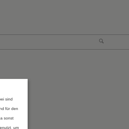
ei sind
nd für den
da sonst
genutzt, um