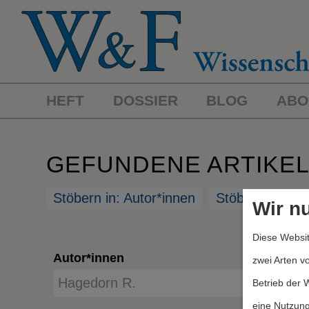
HEFT
DOSSIER
BLOG
ABO
GEFUNDENE ARTIKE
Stöbern in: Autor*innen
Stöbern in: St
Wir n
Diese Websit
Autor*innen
zwei Arten v
Betrieb der 
eine Nutzung