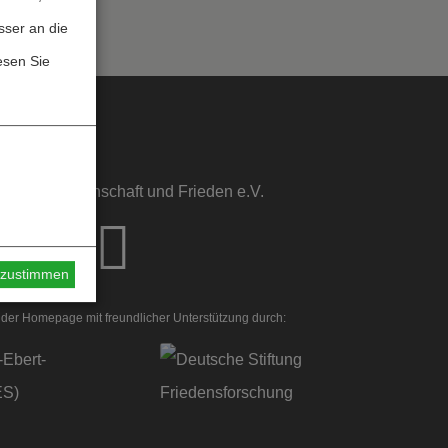
sser an die
esen Sie
sstelle Wissenschaft und Frieden e.V.
s zustimmen
der Homepage mit freundlicher Unterstützung durch: