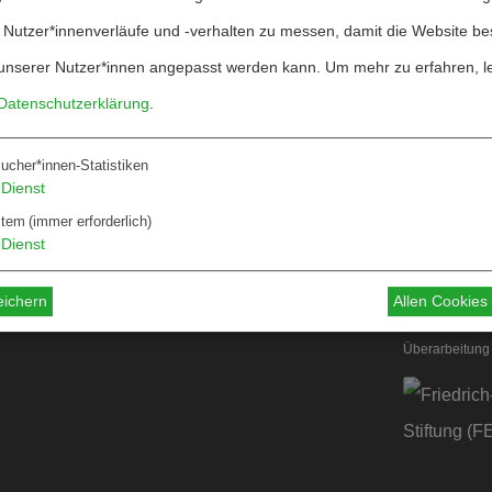
 Nutzer*innenverläufe und -verhalten zu messen, damit die Website be
unserer Nutzer*innen angepasst werden kann.
Um mehr zu erfahren, l
Datenschutzerklärung
.
ucher*innen-Statistiken
Über W&F
Dienst
ten
Information
stem
(immer erforderlich)
Dienst
 für Autor*innen
 für Dossiers
eichern
Allen Cookie
Überarbeitung 