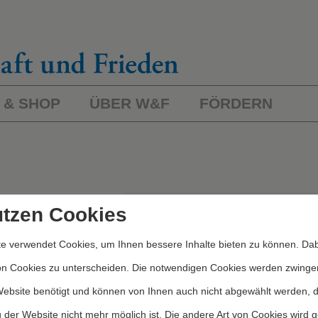
 & SHOP
ÜBER W&F
FÖRDERN
L
ichworte/Kategorien
utzen Cookies
e verwendet Cookies, um Ihnen bessere Inhalte bieten zu können. Dab
Kategorien
on Cookies zu unterscheiden. Die notwendigen Cookies werden zwinge
Website benötigt und können von Ihnen auch nicht abgewählt werden, 
 der Website nicht mehr möglich ist. Die andere Art von Cookies wird 