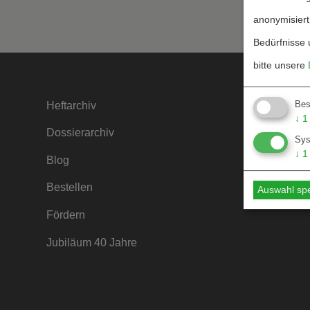
anonymisiert
Bedürfnisse 
bitte unsere
Bes
Heftarchiv
Kontakt
↓
1
Dossierarchiv
Mediada
Sy
↓
1
Blog
Hinweise
Bestellen
Hinweise
Auswahl sp
Fördern
Jubiläum 40 Jahre