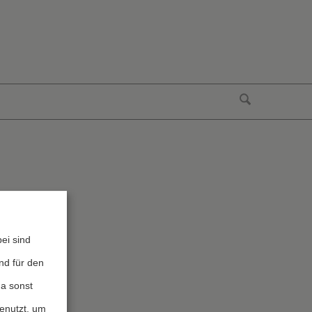
ei sind
nd für den
da sonst
genutzt, um