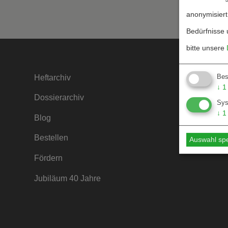
anonymisiert
Bedürfnisse 
bitte unsere
Bes
Heftarchiv
Kontakt
↓
1
Dossierarchiv
Mediada
Sy
↓
1
Blog
Hinweise
Bestellen
Hinweise
Auswahl sp
Fördern
Jubiläum 40 Jahre