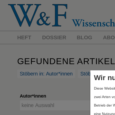
HEFT
DOSSIER
BLOG
ABO
GEFUNDENE ARTIKE
Stöbern in: Autor*innen
Stöbern in: St
Wir n
Diese Websit
Autor*innen
zwei Arten v
Betrieb der 
eine Nutzung