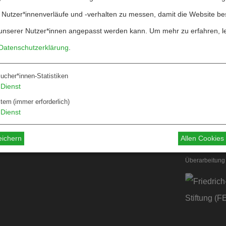
 Nutzer*innenverläufe und -verhalten zu messen, damit die Website be
unserer Nutzer*innen angepasst werden kann.
Um mehr zu erfahren, l
Datenschutzerklärung
.
ucher*innen-Statistiken
Über W&F
Dienst
ten
Information
stem
(immer erforderlich)
Dienst
 für Autor*innen
 für Dossiers
eichern
Allen Cookie
Überarbeitung 