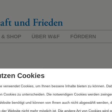
 & SHOP
ÜBER W&F
FÖRDERN
L
ichworte/Kategorien
utzen Cookies
e verwendet Cookies, um Ihnen bessere Inhalte bieten zu können. Dab
Kategorien
on Cookies zu unterscheiden. Die notwendigen Cookies werden zwinge
Website benötigt und können von Ihnen auch nicht abgewählt werden, 
 der Website nicht mehr möglich ist. Die andere Art von Cookies wird 