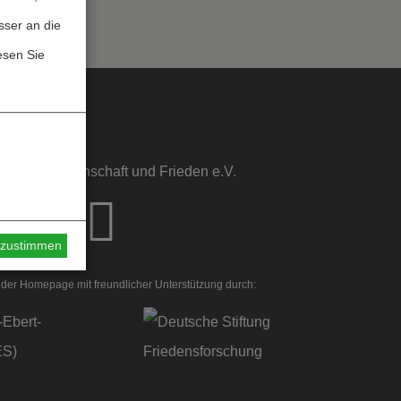
sser an die
esen Sie
sstelle Wissenschaft und Frieden e.V.
s zustimmen
der Homepage mit freundlicher Unterstützung durch: