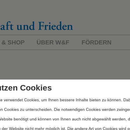
 & SHOP
ÜBER W&F
FÖRDERN
L
ichworte/Kategorien
utzen Cookies
e verwendet Cookies, um Ihnen bessere Inhalte bieten zu können. Dab
Kategorien
on Cookies zu unterscheiden. Die notwendigen Cookies werden zwinge
Website benötigt und können von Ihnen auch nicht abgewählt werden, 
 der Website nicht mehr möglich ist. Die andere Art von Cookies wird 