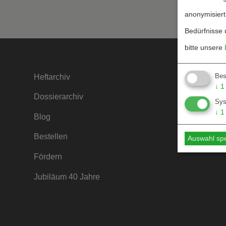
anonymisiert
Bedürfnisse 
bitte unsere
Bes
Heftarchiv
Kontakt
↓
1
Dossierarchiv
Mediada
Sy
↓
1
Blog
Hinweise
Bestellen
Hinweise
Auswahl sp
Fördern
Jubiläum 40 Jahre