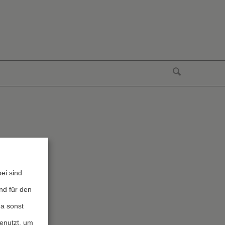
ei sind
nd für den
da sonst
genutzt, um