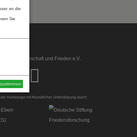
sser an die
esen Sie
sstelle Wissenschaft und Frieden e.V.
s zustimmen
der Homepage mit freundlicher Unterstützung durch: