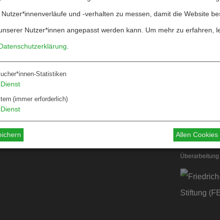
 Nutzer*innenverläufe und -verhalten zu messen, damit die Website be
unserer Nutzer*innen angepasst werden kann.
Um mehr zu erfahren, l
Datenschutzerklärung
.
ucher*innen-Statistiken
Über W&F
Dienst
ten
Information
stem
(immer erforderlich)
Dienst
 für Autor*innen
 für Dossiers
eichern
Allen Cookie
Überarbeitung 