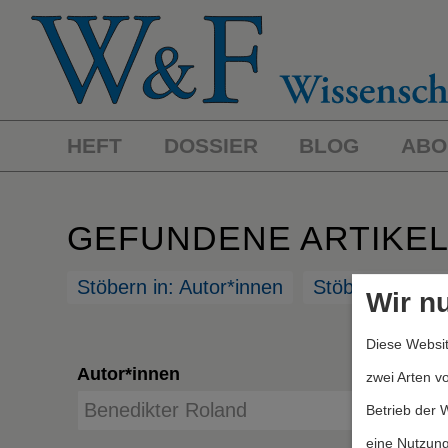
HEFT
DOSSIER
BLOG
ABO
GEFUNDENE ARTIKE
Stöbern in: Autor*innen
Stöbern in: St
Wir n
Diese Websit
Autor*innen
zwei Arten v
Betrieb der 
eine Nutzung