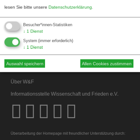
lesen Sie bitte unsere
Datenschutzerklärung
.
Kontakt
Besucher*innen-Statistiken
↓
1
Dienst
Mediadaten
System
(immer erforderlich)
Hinweise für Autor*innen
↓
1
Dienst
Hinweise für Dossiers
Auswahl speichern
Allen Cookies zustimmen
Über W&F
Informationsstelle Wissenschaft und Frieden e.V.
Überarbeitung der Homepage mit freundlicher Unterstützung durch: