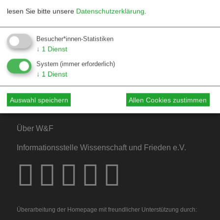
lesen Sie bitte unsere
Datenschutzerklärung
.
Kontakt
Besucher*innen-Statistiken
↓
1
Dienst
Mediadaten
System
(immer erforderlich)
Hinweise für Autor*innen
↓
1
Dienst
Hinweise für Dossiers
Auswahl speichern
Allen Cookies zustimmen
Über W&F
Informationsstelle Wissenschaft und Frieden e.V.
Überarbeitung der Homepage mit freundlicher Unterstützung durch: