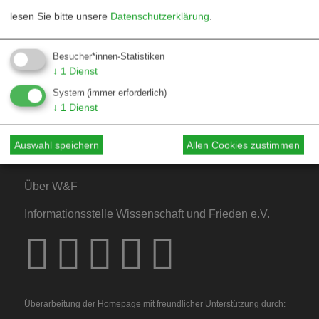
lesen Sie bitte unsere
Datenschutzerklärung
.
Kontakt
Besucher*innen-Statistiken
↓
1
Dienst
Mediadaten
System
(immer erforderlich)
Hinweise für Autor*innen
↓
1
Dienst
Hinweise für Dossiers
Auswahl speichern
Allen Cookies zustimmen
Über W&F
Informationsstelle Wissenschaft und Frieden e.V.
Überarbeitung der Homepage mit freundlicher Unterstützung durch: