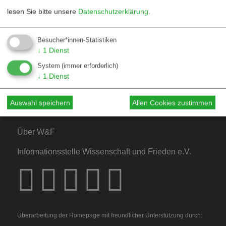
lesen Sie bitte unsere
Datenschutzerklärung
.
Kontakt
Besucher*innen-Statistiken
↓
1
Dienst
Mediadaten
System
(immer erforderlich)
Hinweise für Autor*innen
↓
1
Dienst
Hinweise für Dossiers
Auswahl speichern
Allen Cookies zustimmen
Über W&F
Informationsstelle Wissenschaft und Frieden e.V.
Überarbeitung der Homepage mit freundlicher Unterstützung durch: