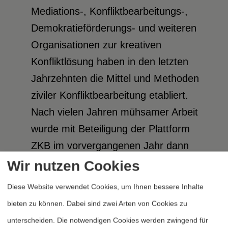
Mediations-, Konfliktbearbeitungs-,
Demokratieförderungs- und weiteren
Organisationen zur kreativen
Konfliktlösung haben in den letzten
Jahrzehnten die Mittel und Methoden
ziviler Konfliktbearbeitung etabliert.
Nach vielen Jahren mühsamer Arbeit
wurde mit Beteiligung der Plattform
ZKB im vorvergangenen Jahr dann
endlich das »Bundesnetzwerk
Wir nutzen Cookies
Konfliktbearbeitung« gegründet (vgl.
Diese Website verwendet Cookies, um Ihnen bessere Inhalte
Rieken 2026, S. 50f.).
bieten zu können. Dabei sind zwei Arten von Cookies zu
Parallel zu diesen Entwicklungen wurde
unterscheiden. Die notwendigen Cookies werden zwingend für