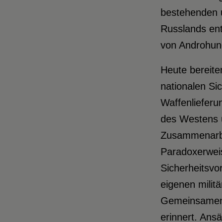
bestehenden u
Russlands ent
von Androhung
Heute bereite
nationalen Si
Waffenlieferu
des Westens u
Zusammenarbe
Paradoxerweis
Sicherheitsvor
eigenen milit
Gemeinsamen S
erinnert. Ans