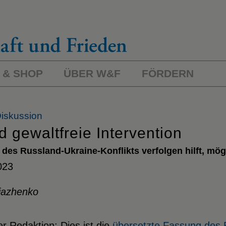
 & SHOP
ÜBER W&F
FÖRDERN
iskussion
d gewaltfreie Intervention
 des Russland-Ukraine-Konflikts verfolgen hilft, mö
023
liazhenko
r Redaktion:
Dies ist die
übersetzte Fassung des B