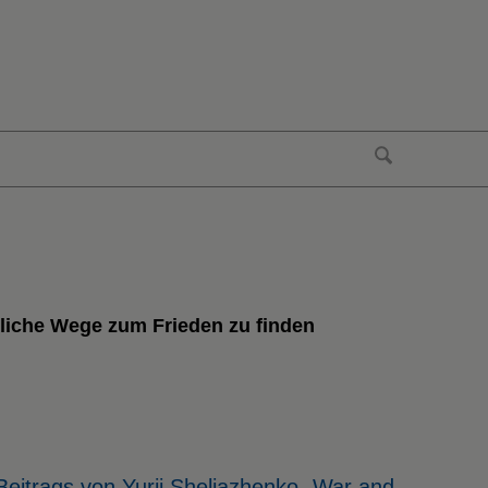
gliche Wege zum Frieden zu finden
eitrags von Yurii Sheliazhenko „War and