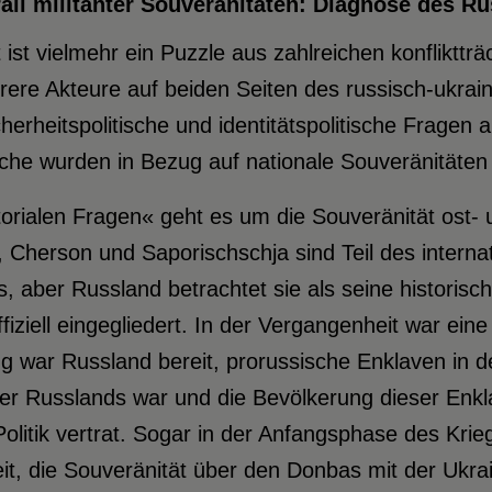
l militanter Souveränitäten: Diagnose des Ru
 ist vielmehr ein Puzzle aus zahlreichen konfliktt
re Akteure auf beiden Seiten des russisch-ukrain
sicherheitspolitische und identitätspolitische Frage
che wurden in Bezug auf nationale Souveränitäten
itorialen Fragen« geht es um die Souveränität ost-
 Cherson und Saporischschja sind Teil des interna
s, aber Russland betrachtet sie als seine historis
iziell eingegliedert. In der Vergangenheit war eine
g war Russland bereit, prorussische Enklaven in d
er Russlands war und die Bevölkerung dieser Enkla
Politik vertrat. Sogar in der Anfangsphase des Kri
it, die Souveränität über den Donbas mit der Uk