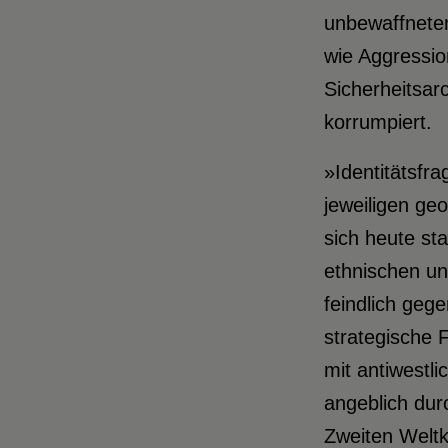
unbewaffneten
wie Aggression
Sicherheitsar
korrumpiert.
»Identitätsfr
jeweiligen geo
sich heute sta
ethnischen un
feindlich geg
strategische 
mit antiwestl
angeblich dur
Zweiten Weltkr