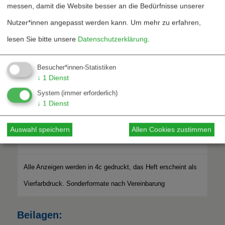
messen, damit die Website besser an die Bedürfnisse unserer
1/12 Seite h
57 x 65 mm
75
Nutzer*innen angepasst werden kann.
Um mehr zu erfahren,
1/2 Seite
184 x 129 mm
350
lesen Sie bitte unsere
Datenschutzerklärung
.
U4
Besucher*innen-Statistiken
↓
1
Dienst
ohne Anschnitt
180 x 174 mm
850
System
(immer erforderlich)
↓
1
Dienst
inkl. 3 mm Anschnitt links
213 x 192 mm
850
Auswahl speichern
Allen Cookies zustimmen
und unten
Alle Anzeigen werden in 4c gedruckt, das Heft erscheint als
Vierfarbdruck. Sonderformate nach Vereinbarung
Beilagen: