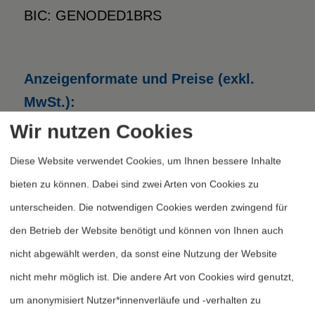
BIC: GENODED1BRS
Anzeigenformate und Preise (exkl.
MwSt.):
Wir nutzen Cookies
Formate
Breite x Höhe
Euro
Diese Website verwendet Cookies, um Ihnen bessere Inhalte
1/1 Seite
184 x 257 mm
650
bieten zu können. Dabei sind zwei Arten von Cookies zu
unterscheiden. Die notwendigen Cookies werden zwingend für
2/3 Seite h
120 x 257 mm
450
den Betrieb der Website benötigt und können von Ihnen auch
nicht abgewählt werden, da sonst eine Nutzung der Website
1/3 Seite h
57 x 257 mm
240
nicht mehr möglich ist. Die andere Art von Cookies wird genutzt,
1/6 Seite h
57 x 129 mm
120
um anonymisiert Nutzer*innenverläufe und -verhalten zu