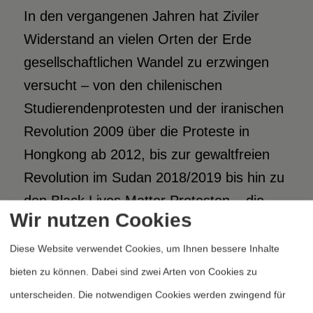
In den vergangenen Jahren hat Ziviler
Widerstand an vielen Orten der Erde
gesellschaftlichen Wandel zu erzwingen
versucht – von den chilenischen
Studierendenprotesten und der iranischen
Revolution 2009 über die Proteste in
Hongkong ab 2012, bis zur gewaltfreien
Revolution im Sudan 2018/2019 bis hin zu
den Black Lives Matter Protesten – die
Wir nutzen Cookies
Liste der möglichen Beispiele ließe sich
lang und eindrucksvoll fortführen.
Diese Website verwendet Cookies, um Ihnen bessere Inhalte
bieten zu können. Dabei sind zwei Arten von Cookies zu
Weiterlesen
unterscheiden. Die notwendigen Cookies werden zwingend für