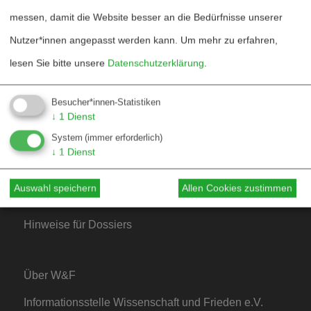
Blog
messen, damit die Website besser an die Bedürfnisse unserer
Bestellen
Nutzer*innen angepasst werden kann.
Um mehr zu erfahren,
lesen Sie bitte unsere
Datenschutzerklärung
.
Fördern
Jubiläum 40 Jahre
Besucher*innen-Statistiken
↓
1
Dienst
System
(immer erforderlich)
Kontakt
↓
1
Dienst
Mediadaten
Auswahl speichern
Allen Cookies zustimmen
Hinweise für Autor*innen
Hinweise für Dossiers
Über W&F
Informationsstelle Wissenschaft und Frieden e.V.