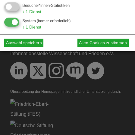
Besucher*innen-Statistiken
Hinweise für Autor*innen
↓
1
Dienst
Hinweise für Dossiers
System
(immer erforderlich)
↓
1
Dienst
Über W&F
Auswahl speichern
Allen Cookies zustimmen
Informationsstelle Wissenschaft und Frieden e.V.
Überarbeitung der Homepage mit freundlicher Unterstützung durch: