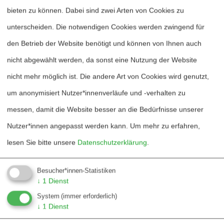
bieten zu können. Dabei sind zwei Arten von Cookies zu
Fördern
unterscheiden. Die notwendigen Cookies werden zwingend für
Jubiläum 40 Jahre
den Betrieb der Website benötigt und können von Ihnen auch
nicht abgewählt werden, da sonst eine Nutzung der Website
Kontakt
nicht mehr möglich ist. Die andere Art von Cookies wird genutzt,
Mediadaten
um anonymisiert Nutzer*innenverläufe und -verhalten zu
messen, damit die Website besser an die Bedürfnisse unserer
Hinweise für Autor*innen
Nutzer*innen angepasst werden kann.
Um mehr zu erfahren,
Hinweise für Dossiers
lesen Sie bitte unsere
Datenschutzerklärung
.
Über W&F
Besucher*innen-Statistiken
↓
1
Dienst
Informationsstelle Wissenschaft und Frieden e.V.
System
(immer erforderlich)
↓
1
Dienst