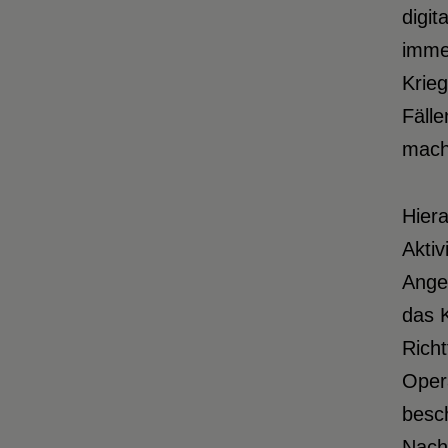
digit
imme
Krieg
Fäll
mach
Hiera
Aktiv
Ange
das 
Richt
Opera
besch
Nachr