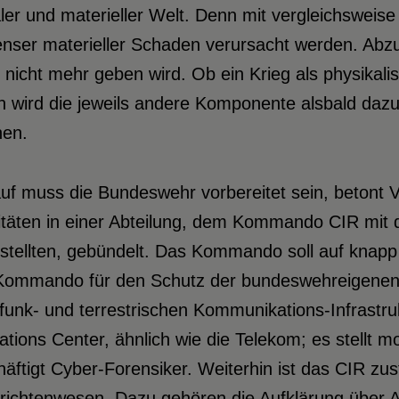
aler und materieller Welt. Denn mit vergleichsweis
nser materieller Schaden verursacht werden. Abzu
 nicht mehr geben wird. Ob ein Krieg als physikalisc
en wird die jeweils andere Komponente alsbald da
en.
uf muss die Bundeswehr vorbereitet sein, betont Vet
itäten in einer Abteilung, dem Kommando CIR mit d
stellten, gebündelt. Das Kommando soll auf knapp
Kommando für den Schutz der bundeswehreigenen I
funk- und terrestrischen Kommunikations-Infrastru
tions Center, ähnlich wie die Telekom; es stellt 
äftigt Cyber-Forensiker. Weiterhin ist das CIR zust
ichtenwesen. Dazu gehören die Aufklärung über Akt