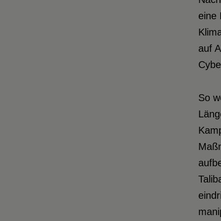
eine 
Klima
auf A
Cyber
So we
Länge
Kamp
Maßn
aufbe
Talib
eind
manip