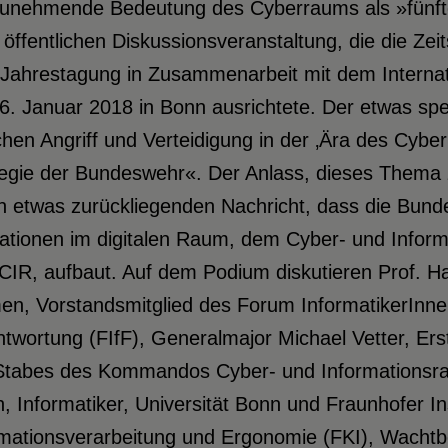
zunehmende Bedeutung des Cyberraums als »fünf
 öffentlichen Diskussionsveranstaltung, die die Ze
r Jahrestagung in Zusammenarbeit mit dem Intern
. Januar 2018 in Bonn ausrichtete. Der etwas spe
hen Angriff und Verteidigung in der ‚Ära des Cyberk
tegie der Bundeswehr«. Der Anlass, dieses Thema z
 etwas zurückliegenden Nachricht, dass die Bunde
ationen im digitalen Raum, dem Cyber- und Infor
CIR, aufbaut. Auf dem Podium diskutieren Prof. Ha
n, Vorstandsmitglied des Forum InformatikerInnen
twortung (FIfF), Generalmajor Michael Vetter, Ers
Stabes des Kommandos Cyber- und Informationsrau
, Informatiker, Universität Bonn und Fraunhofer In
rmationsverarbeitung und Ergonomie (FKI), Wachtb