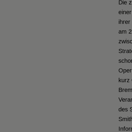
Die 
einer
ihre
am 26
zwisc
Stra
schon
Oper
kurz 
Breme
Veran
des 
Smith
Info