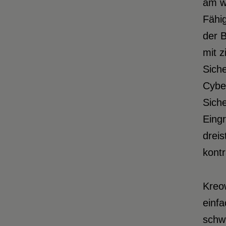
am w
Fähig
der B
mit z
Sich
Cyber
Sich
Eingr
dreis
kontr
Kreow
einfa
schw