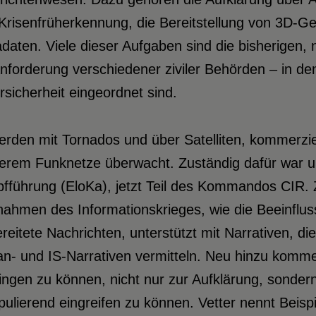
Krisenfrüherkennung, die Bereitstellung von 3D-G
daten. Viele dieser Aufgaben sind die bisherigen, ne
nforderung verschiedener ziviler Behörden – in d
sicherheit eingeordnet sind.
rden mit Tornados und über Satelliten, kommerziell
rem Funknetze überwacht. Zuständig dafür war und
fführung (EloKa), jetzt Teil des Kommandos CIR.
ahmen des Informationskrieges, wie die Beeinfluss
reitete Nachrichten, unterstützt mit Narrativen, d
an- und IS-Narrativen vermitteln. Neu hinzu komm
ringen zu können, nicht nur zur Aufklärung, sond
ulierend eingreifen zu können. Vetter nennt Beisp