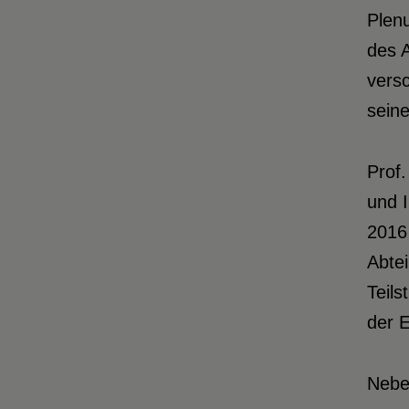
Plenu
des 
vers
sein
Prof
und I
2016 
Abte
Teils
der 
Neben