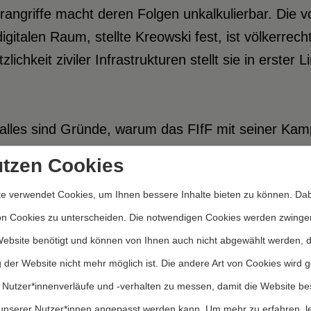
angriffe macht deren Folgen unkalkulierbar. Die 
igitalen Raum, stellte Kreowski fest, ist völkerrec
tzlichkeit ziviler Infrastrukturen stellt sie in erster
 alles sind Gründe, warum das FIfF mit seiner Ka
ng jeglicher Form von Cyberwaffen, zumindest jedo
utzen Cookies
 entmilitarisiert werden und allein dem Frieden d
e verwendet Cookies, um Ihnen bessere Inhalte bieten zu können. Dab
ärische Operationen missbraucht zu werden. Konse
on Cookies zu unterscheiden. Die notwendigen Cookies werden zwinge
ntion« zu schaffen, die Cyberangriffe auf lebenswic
Website benötigt und können von Ihnen auch nicht abgewählt werden, 
ere Forderungen der Kampagne sind ein Verbot des
 der Website nicht mehr möglich ist. Die andere Art von Cookies wird 
rt auf Cyberattacken, international transparente
 Nutzer*innenverläufe und -verhalten zu messen, damit die Website be
kriegsangriffe, die Offenlegung und Beseitigung all
unserer Nutzer*innen angepasst werden kann.
Um mehr zu erfahren, l