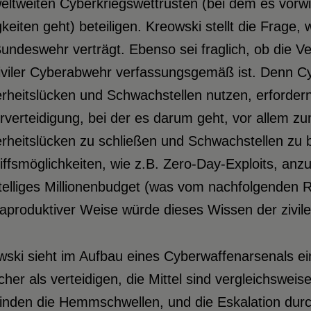
eltweiten Cyberkriegswettrüsten (bei dem es vorw
keiten geht) beteiligen. Kreowski stellt die Frage,
undeswehr verträgt. Ebenso sei fraglich, ob die V
iviler Cyberabwehr verfassungsgemäß ist. Denn Cy
erheitslücken und Schwachstellen nutzen, erforde
verteidigung, bei der es darum geht, vor allem zum
erheitslücken zu schließen und Schwachstellen z
iffsmöglichkeiten, wie z.B. Zero-Day-Exploits, anzuk
telliges Millionenbudget (was vom nachfolgenden R
aproduktiver Weise würde dieses Wissen der zivil
ski sieht im Aufbau eines Cyberwaffenarsenals ein
cher als verteidigen, die Mittel sind vergleichsweis
inden die Hemmschwellen, und die Eskalation durc