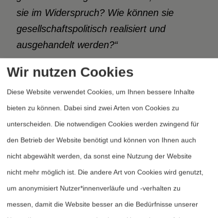
sie im Widerspruch? Wie können
sie
gesellschaftspolitisch realisiert und
ausgehandelt werden?“
Wir nutzen Cookies
Auch die Pandemie hat die Konferenz
Diese Website verwendet Cookies, um Ihnen bessere Inhalte
beeinflusst. Stefan Hu¨gel, Vorsitzender
bieten zu können. Dabei sind zwei Arten von Cookies zu
des FIfF, sagte dazu:
„[Die Pandemie] hat
unterscheiden. Die notwendigen Cookies werden zwingend für
die Digitalisierung vielleicht stärker
den Betrieb der Website benötigt und können von Ihnen auch
vorangetrieben
als politische und
nicht abgewählt werden, da sonst eine Nutzung der Website
unternehmerische Entscheidungen […].
nicht mehr möglich ist. Die andere Art von Cookies wird genutzt,
Doch diese beschleunigte Digitalisierung
um anonymisiert Nutzer*innenverläufe und -verhalten zu
ergibt
auch Risiken fu¨r IT-Sicherheit,
messen, damit die Website besser an die Bedürfnisse unserer
Datenschutz, Usability und Barrierefreiheit,