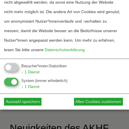
behandelt. Eine Filmkritik von Marit
nicht abgewählt werden, da sonst eine Nutzung der Website
Hansen zum Film »Alles ist eins. Außer
nicht mehr möglich ist. Die andere Art von Cookies wird genutzt,
der 0« u¨ber Wau Holland rundet die
um anonymisiert Nutzer*innenverläufe und -verhalten zu
Ausgabe ab.
messen, damit die Website besser an die Bedürfnisse unserer
Nutzer*innen angepasst werden kann.
Um mehr zu erfahren,
Inhaltliche Anfragen richten Sie bitte an die
lesen Sie bitte unsere
Datenschutzerklärung
.
Redaktion: redaktion@fiff.de, auf unserer
Besucher*innen-Statistiken
Webseite (fiff.de/publikationen/fiff-
↓
1
Dienst
kommunikation/) finden Sie weitere
System
(immer erforderlich)
↓
1
Dienst
Informationen zur aktuellen Ausgabe und
zu vorangegangenen Heften.
Auswahl speichern
Allen Cookies zustimmen
Neuigkeiten des AKHF