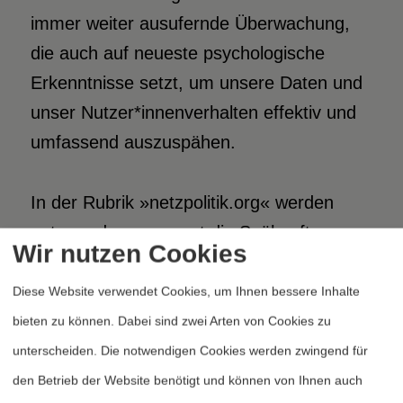
immer weiter ausufernde Überwachung,
die auch auf neueste psychologische
Erkenntnisse setzt, um unsere Daten und
unser Nutzer*innenverhalten effektiv und
umfassend auszuspähen.
In der Rubrik »netzpolitik.org« werden
unter anderem erneut die Spähsoftware
Wir nutzen Cookies
Pegasus, sowie die (nach heftigen
Protesten 2019) nun doch erschreckend
Diese Website verwendet Cookies, um Ihnen bessere Inhalte
geräuschlos im Bundestag beschlossenen
bieten zu können. Dabei sind zwei Arten von Cookies zu
Upload-Filter und die Defizite der
unterscheiden. Die notwendigen Cookies werden zwingend für
Digitalisierung angesichts der Pandemie
den Betrieb der Website benötigt und können von Ihnen auch