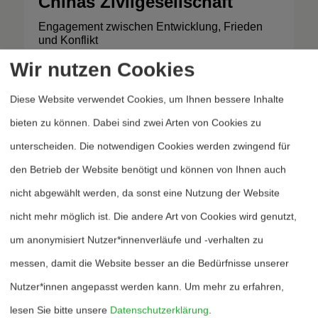
Chinas Zivilgesellschaft
Engagement zwischen Entwicklung, Frieden
und Konflikt
Wir nutzen Cookies
Diese Website verwendet Cookies, um Ihnen bessere Inhalte
bieten zu können. Dabei sind zwei Arten von Cookies zu
ANJA SENZ
unterscheiden. Die notwendigen Cookies werden zwingend für
Verflochtene Machtstrukturen
den Betrieb der Website benötigt und können von Ihnen auch
Ökologie, Klima- und Energiepolitik in China
nicht abgewählt werden, da sonst eine Nutzung der Website
nicht mehr möglich ist. Die andere Art von Cookies wird genutzt,
um anonymisiert Nutzer*innenverläufe und -verhalten zu
messen, damit die Website besser an die Bedürfnisse unserer
FLORIAN THÜNKEN
Nutzer*innen angepasst werden kann.
Um mehr zu erfahren,
Symbol und Modell
Chongqing
lesen Sie bitte unsere
Datenschutzerklärung
.