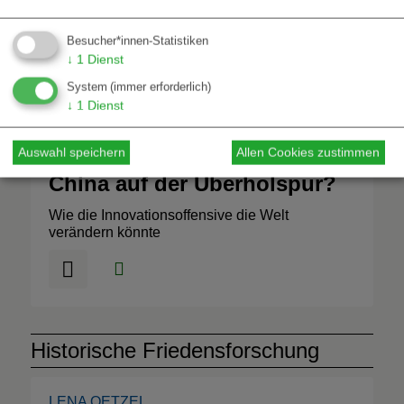
Entwicklung und soziale Konflikte im
chinesischen Hinterland
Besucher*innen-Statistiken
↓
1
Dienst
System
(immer erforderlich)
↓
1
Dienst
Auswahl speichern
Allen Cookies zustimmen
CLAUDIA WESSLING
China auf der Überholspur?
Wie die Innovationsoffensive die Welt
verändern könnte
Historische Friedensforschung
LENA OETZEL