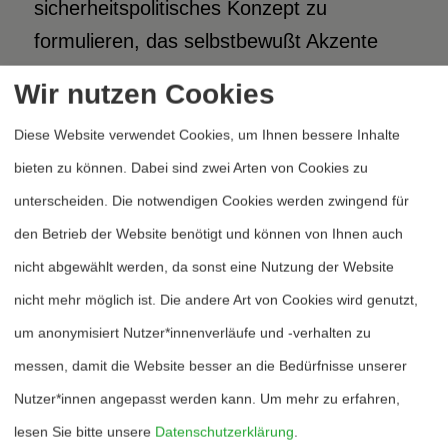
sicherheitspolitisches Konzept zu
formulieren, das selbstbewußt Akzente
setzt, ohne in Provinzialität zu verfallen.
Wir nutzen Cookies
Diese Website verwendet Cookies, um Ihnen bessere Inhalte
Die Oppositionsfraktionen unterziehen sich
bieten zu können. Dabei sind zwei Arten von Cookies zu
nicht der Mühe, konzeptionelle
unterscheiden. Die notwendigen Cookies werden zwingend für
Alternativen zu formulieren.
den Betrieb der Website benötigt und können von Ihnen auch
nicht abgewählt werden, da sonst eine Nutzung der Website
Die politische Harmonie im Parlament ist
nicht mehr möglich ist. Die andere Art von Cookies wird genutzt,
also nicht nur ein Erfolg Rühescher Politik,
um anonymisiert Nutzer*innenverläufe und -verhalten zu
sondern auch das Ergebnis der –
messen, damit die Website besser an die Bedürfnisse unserer
bestürzenden – Tatsache, daß sich die
Nutzer*innen angepasst werden kann.
Um mehr zu erfahren,
Oppositionsfraktionen nicht der Mühe
lesen Sie bitte unsere
Datenschutzerklärung
.
unterziehen, konzeptionelle Alternativen zu