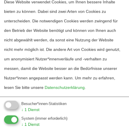
politischen Raum, in dem sich globale
Diese Website verwendet Cookies, um Ihnen bessere Inhalte
Konfliktlinien früh abzeichnen.
bieten zu können. Dabei sind zwei Arten von Cookies zu
unterscheiden. Die notwendigen Cookies werden zwingend für
Dieser Artikel steht vorübergehend nur als
den Betrieb der Website benötigt und können von Ihnen auch
Abstrakt zur Verfügung ...
nicht abgewählt werden, da sonst eine Nutzung der Website
nicht mehr möglich ist. Die andere Art von Cookies wird genutzt,
in Wissenschaft & Frieden
um anonymisiert Nutzer*innenverläufe und -verhalten zu
2026/1
:
Ozeanien
, Seite 21-23
messen, damit die Website besser an die Bedürfnisse unserer
Nutzer*innen angepasst werden kann.
Um mehr zu erfahren,
lesen Sie bitte unsere
Datenschutzerklärung
.
Heftarchiv
Besucher*innen-Statistiken
↓
1
Dienst
Dossierarchiv
System
(immer erforderlich)
↓
1
Dienst
Blog