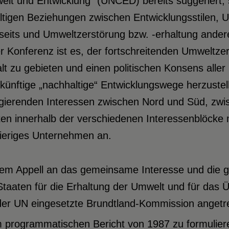
lt und Entwicklung“ (UNCED) bereits suggeriert, 
ältigen Beziehungen zwischen Entwicklungsstilen,
seits und Umweltzerstörung bzw. -erhaltung andere
er Konferenz ist es, der fortschreitenden Umwel
lt zu gebieten und einen politischen Konsens all
künftige „nachhaltige“ Entwicklungswege herzustell
rgierenden Interessen zwischen Nord und Süd, zw
en innerhalb der verschiedenen Interessenblöcke mu
ieriges Unternehmen an.
dem Appell an das gemeinsame Interesse und die 
taaten für die Erhaltung der Umwelt und für das Ü
der UN eingesetzte Brundtland-Kommission angetret
m programmatischen Bericht von 1987 zu formulier