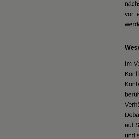
näch
von e
werde
Wese
Im Ve
Konfl
Konf
berü
Verhä
Deba
auf S
und s