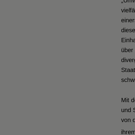
„Umwe
vielf
einer
dies
Einha
über 
dive
Staat
schw
Mit 
und S
von 
ihre