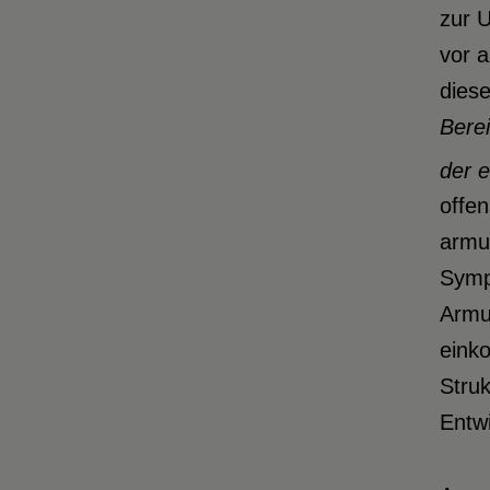
zur 
vor a
dies
Bere
der e
offen
armu
Symp
Armu
eink
Stru
Entw