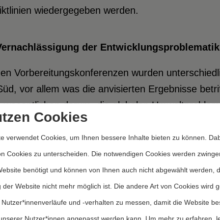
iktlinien wiedergegeben werden.
Vernachlässigung der Entwicklungsproblematik
den Vorbereitungskonferenzen wurden unterschied
üd, vor allem was die anvisierten Ergebnisse betrif
m wesentlichen darum, die globalen Umweltprobleme
utzen Cookies
ohen, einzudämmen, während die Entwicklungslände
ierendsten Armuts-, Entwicklungs- und Umweltprob
e verwendet Cookies, um Ihnen bessere Inhalte bieten zu können. Dab
ssion für Umwelt und Entwicklung weist in ihrem 
on Cookies zu unterscheiden. Die notwendigen Cookies werden zwinge
sprobleme klare Priorität zu.
Website benötigt und können von Ihnen auch nicht abgewählt werden, 
 der Website nicht mehr möglich ist. Die andere Art von Cookies wird 
ird keine nachhaltige Entwicklung in Lateinamerika
 Nutzer*innenverläufe und -verhalten zu messen, damit die Website be
e seiner Bevölkerung unter den Bedingungen extre
unserer Nutzer*innen angepasst werden kann.
Um mehr zu erfahren, l