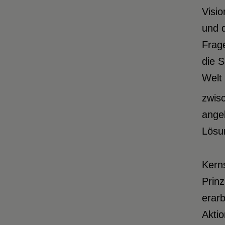
Visi
und d
Frage
die S
Welt
zwis
angeb
Lösu
Kern
Prinz
erar
Akti