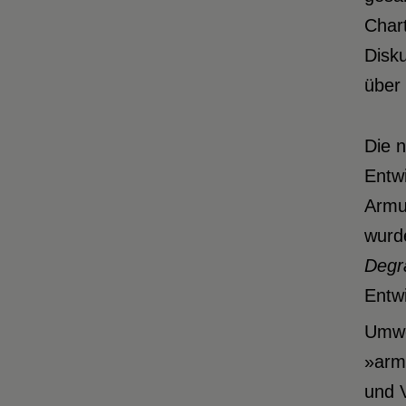
Char
Disk
über 
Die n
Entw
Armu
wurd
Degr
Entwi
Umwe
»armu
und V