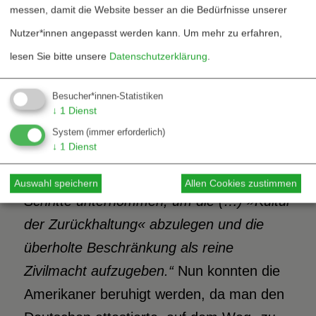
messen, damit die Website besser an die Bedürfnisse unserer
militärischen Elite: Die Generalität der
Nutzer*innen angepasst werden kann.
Um mehr zu erfahren,
Bundeswehr war 1994 zu 99 Prozent zu
lesen Sie bitte unsere
Datenschutzerklärung
.
humanitären Einsätzen in Krisenregionen
bereit und zu 80 Prozent zu
Besucher*innen-Statistiken
Zwangsmaßnahmen sogar gegen den
↓
1
Dienst
Willen der Konfliktpartner. Das Fazit für
System
(immer erforderlich)
↓
1
Dienst
alle:
„Die deutsche Führungselite hat
anscheinend gleich mehrere wichtige
Auswahl speichern
Allen Cookies zustimmen
Schritte unternommen, um die (…) »Kultur
der Zurückhaltung« abzulegen und die
überholte Beschränkung als reine
Zivilmacht aufzugeben.“
Nun konnten die
Amerikaner beruhigt werden, da man den