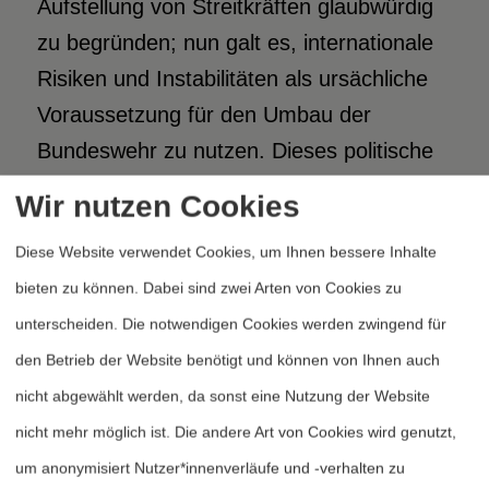
Aufstellung von Streitkräften glaubwürdig
zu begründen; nun galt es, internationale
Risiken und Instabilitäten als ursächliche
Voraussetzung für den Umbau der
Bundeswehr zu nutzen. Dieses politische
Konzept wurde mit dem Fall der Mauer in
Wir nutzen Cookies
Washington entworfen und in kürzester
Diese Website verwendet Cookies, um Ihnen bessere Inhalte
Zeit in Bonn rezipiert.
bieten zu können. Dabei sind zwei Arten von Cookies zu
unterscheiden. Die notwendigen Cookies werden zwingend für
Bekannt wurde der Wandel durch eine
den Betrieb der Website benötigt und können von Ihnen auch
Untersuchung der RAND Corporation, ob
nicht abgewählt werden, da sonst eine Nutzung der Website
die deutschen Eliten die Umwandlung der
nicht mehr möglich ist. Die andere Art von Cookies wird genutzt,
NATO mit tragen würden. Das Ergebnis
um anonymisiert Nutzer*innenverläufe und -verhalten zu
war signifikant. Hier einige Daten zur