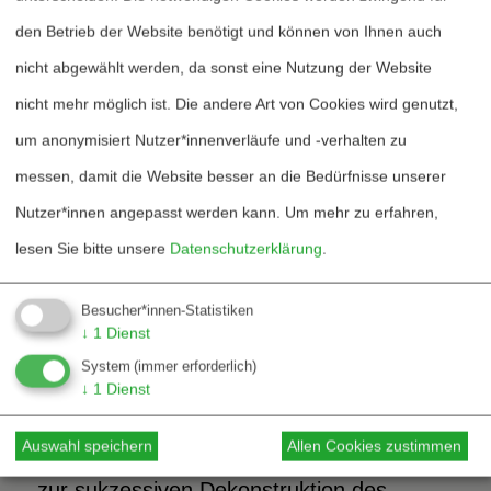
Außenstandpunkt zu öffnen, der die
den Betrieb der Website benötigt und können von Ihnen auch
antagonistische Wirklichkeitsauffassung
nicht abgewählt werden, da sonst eine Nutzung der Website
und die Polarisierung der Konfliktparteien
nicht mehr möglich ist. Die andere Art von Cookies wird genutzt,
dekonstruiert.
um anonymisiert Nutzer*innenverläufe und -verhalten zu
messen, damit die Website besser an die Bedürfnisse unserer
Erst als zweite Stufe kann man zu
Nutzer*innen angepasst werden kann.
Um mehr zu erfahren,
lösungsorientierter
lesen Sie bitte unsere
Datenschutzerklärung
.
Konfliktberichterstattung übergehen, die
auf die Annäherung der Gegner hinarbeitet
Besucher*innen-Statistiken
↓
1
Dienst
und für alle Betroffenen akzeptable Wege
System
(immer erforderlich)
aus dem Konflikt sucht. Obwohl er als
↓
1
Dienst
konsistente Minderheitsposition auch
Auswahl speichern
Allen Cookies zustimmen
schon während des Krieges einen Beitrag
zur sukzessiven Dekonstruktion des