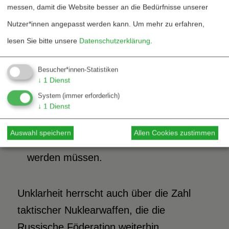
Russische Sprengköpfe haben aus
messen, damit die Website besser an die Bedürfnisse unserer
technischen Gründen eine Lebensdauer
Nutzer*innen angepasst werden kann.
Um mehr zu erfahren,
von etwa 10-15 Jahren – US-
lesen Sie bitte unsere
Datenschutzerklärung
.
amerikanische von etwa 30 Jahren –
Besucher*innen-Statistiken
und Russland verfügt nicht über die
↓
1
Dienst
Mittel, ebenso viele Sprengköpfe und
System
(immer erforderlich)
vor allem Trägersysteme
↓
1
Dienst
nachzuproduzieren wie wegen
Auswahl speichern
Allen Cookies zustimmen
Überalterung außer Dienst gestellt
werden müssen.
Unklarheit herrscht auch über die Zahl
taktischer Nuklearwaffen, die die
Russische Föderation weiterhin