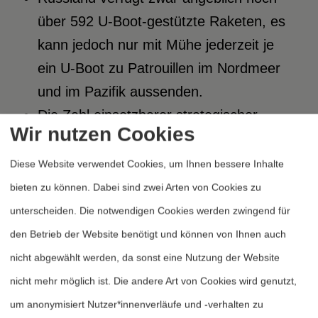
über 592 U-Boot-gestützte Raketen, es
kann jedoch nur mit Mühe jederzeit je
ein U-Boot zu Patrouillen im Nordmeer
und im Pazifik aussenden.
Die Zahl einsetzbarer strategischer
Wir nutzen Cookies
Nuklearwaffen bei den Russischen
Streitkräften sinkt durch den natürlichen
Diese Website verwendet Cookies, um Ihnen bessere Inhalte
Alterungsprozeß immer weiter ab. Um
bieten zu können. Dabei sind zwei Arten von Cookies zu
2008 – so die verbreitete Annahme –
unterscheiden. Die notwendigen Cookies werden zwingend für
wird Russland allein deshalb vermutlich
den Betrieb der Website benötigt und können von Ihnen auch
über deutlich weniger als 1.800
nicht abgewählt werden, da sonst eine Nutzung der Website
einsetzbare strategische
nicht mehr möglich ist. Die andere Art von Cookies wird genutzt,
Nuklearsprengköpfe verfügen.
um anonymisiert Nutzer*innenverläufe und -verhalten zu