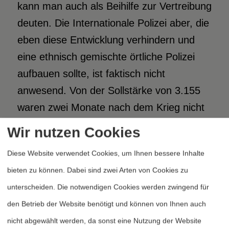
kann man auch als Beihilfe zur Vertreibung
deuten. Die Internationale Polizei aber, die
eben diese Entwicklung verhindern und
eine ethnisch gemischte örtliche Polizei
aufbauen sollte, ist faktisch nicht
anwesend. Von der Sollstärke von 3.155
waren zwei Monate nach dem Krieg nicht
einmal zehn Prozent vor Ort.
Wir nutzen Cookies
Diese Website verwendet Cookies, um Ihnen bessere Inhalte
Und nun? 700.000 Serben aus Kroatien
bieten zu können. Dabei sind zwei Arten von Cookies zu
und Bosnien leben bereits im
unterscheiden. Die notwendigen Cookies werden zwingend für
Restjugoslawien, dazu noch 200.000, die
den Betrieb der Website benötigt und können von Ihnen auch
im Kosovo ihre Heimat verloren haben.
nicht abgewählt werden, da sonst eine Nutzung der Website