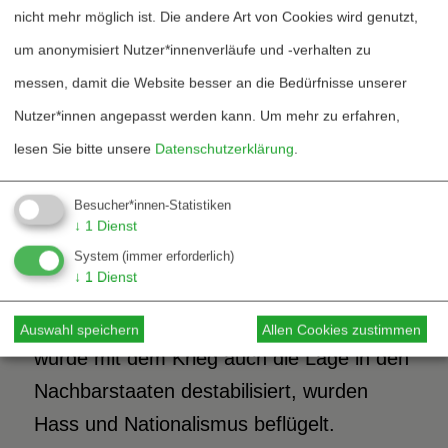
nicht mehr möglich ist. Die andere Art von Cookies wird genutzt,
Die Infrastruktur dieses Landes ist
um anonymisiert Nutzer*innenverläufe und -verhalten zu
zerstört; Brücken, Straßen,
messen, damit die Website besser an die Bedürfnisse unserer
Eisenbahnlinien, die größeren Betriebe,
Nutzer*innen angepasst werden kann.
Um mehr zu erfahren,
die Energieversorgung, Krankenhäuser,
lesen Sie bitte unsere
Datenschutzerklärung
.
Schulen und Universitäten wurden
zerbombt. Allein auf die eigene Kraft
Besucher*innen-Statistiken
angewiesen, wird dieses Land auf
↓
1
Dienst
Jahrzehnte zum Armenhaus Europas und
System
(immer erforderlich)
↓
1
Dienst
zu einem dauernden Konfliktherd. Nicht
der einzige auf dem Balkan, schließlich
Auswahl speichern
Allen Cookies zustimmen
wurde mit dem Krieg auch die Lage in den
Nachbarstaaten destabilisiert, wurden
Hass und Nationalismus beflügelt.