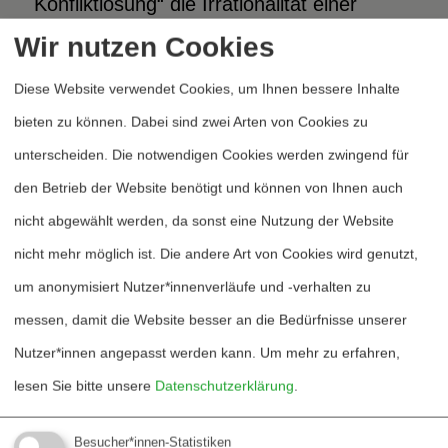
Konfliktlösung“ die Irrationalität einer
angeblich kontrollierten Eskalation
Wir nutzen Cookies
durchsetzt: die Grundlagen der scheinbar
Diese Website verwendet Cookies, um Ihnen bessere Inhalte
rationalen Eskalationskontrolle sind
bieten zu können. Dabei sind zwei Arten von Cookies zu
brüchig.
unterscheiden. Die notwendigen Cookies werden zwingend für
den Betrieb der Website benötigt und können von Ihnen auch
Die Einigung zwischen Shultz und
nicht abgewählt werden, da sonst eine Nutzung der Website
Shewardnadse über die Verschrottung der
nicht mehr möglich ist. Die andere Art von Cookies wird genutzt,
Mittelstreckenraketen schien zu
um anonymisiert Nutzer*innenverläufe und -verhalten zu
verheißen, daß wir ruhigeren Zeiten
messen, damit die Website besser an die Bedürfnisse unserer
entgegen gehen. Mit welchen
Nutzer*innen angepasst werden kann.
Um mehr zu erfahren,
Imponderabilien die künftige Entwicklung
lesen Sie bitte unsere
Datenschutzerklärung
.
belastet ist, zeigt nicht nur das sukzessive
Aufschaukeln des Golfkrieges. Das
Besucher*innen-Statistiken