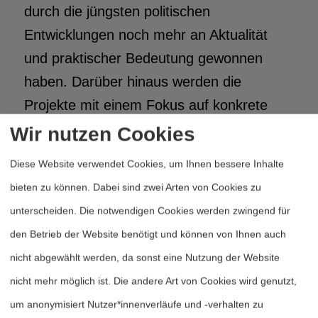
durch die jüngsten politischen
Entwicklungen noch mehr an Aktualität
und praktischer Bedeutung gewonnen
haben. Darüber hinaus werden die
Projekte mit einem Fokus auf konkrete
Konfliktherde Ergebnisse erbringen, die
Wir nutzen Cookies
sich möglicherweise mit Gewinn auf
Diese Website verwendet Cookies, um Ihnen bessere Inhalte
andere Gebiete übertragen lassen oder
bieten zu können. Dabei sind zwei Arten von Cookies zu
weiterführende Projekte nach sich ziehen
unterscheiden. Die notwendigen Cookies werden zwingend für
werden. Die Projektergebnisse werden
den Betrieb der Website benötigt und können von Ihnen auch
somit wichtige Beiträge in der Debatte um
nicht abgewählt werden, da sonst eine Nutzung der Website
einen europäischen Weg der Friedens-
nicht mehr möglich ist. Die andere Art von Cookies wird genutzt,
und Sicherheitspolitik leisten, indem sie
um anonymisiert Nutzer*innenverläufe und -verhalten zu
alternative Wege im Umgang mit