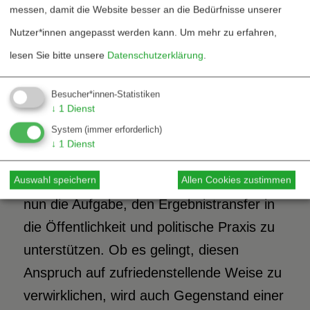
messen, damit die Website besser an die Bedürfnisse unserer
Konflikten und Sicherheitsproblemen
Nutzer*innen angepasst werden kann.
Um mehr zu erfahren,
aufzeigen und den gegenwärtigen
lesen Sie bitte unsere
Datenschutzerklärung
.
Versuchen entgegenwirken, den
militärischen Gewalteinsatz neu zu
Besucher*innen-Statistiken
↓
1
Dienst
legitimieren.
System
(immer erforderlich)
↓
1
Dienst
Mit dem Auslaufen der ersten
Forschungsprojekte stellt sich für die DSF
Auswahl speichern
Allen Cookies zustimmen
nun die Aufgabe, den Ergebnistransfer in
die Öffentlichkeit und politische Praxis zu
unterstützen. Ob es gelingt, diesen
Anspruch auf zufriedenstellende Weise zu
verwirklichen, wird auch Gegenstand einer