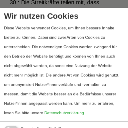
30.: Die Streitkräfte teilen mit, dass
Guantánamo-Kommandant Miller die
Wir nutzen Cookies
Gefängnisse im Irak leitet.“
Diese Website verwendet Cookies, um Ihnen bessere Inhalte
bieten zu können. Dabei sind zwei Arten von Cookies zu
Nach Veröffentlichung der Folter-Fotos
unterscheiden. Die notwendigen Cookies werden zwingend für
wurde versucht die Schuld Einzelnen
den Betrieb der Website benötigt und können von Ihnen auch
zuzuweisen. Eine These, die von Anfang
nicht abgewählt werden, da sonst eine Nutzung der Website
an wenig glaubwürdig war. Jetzt belegen
nicht mehr möglich ist. Die andere Art von Cookies wird genutzt,
Dokumente, dass Folter angeordnet
um anonymisiert Nutzer*innenverläufe und -verhalten zu
wurde.
messen, damit die Website besser an die Bedürfnisse unserer
Nutzer*innen angepasst werden kann.
Um mehr zu erfahren,
US-Oberbefehlshaber billigte »extreme«
Verhöre
lesen Sie bitte unsere
Datenschutzerklärung
.
Die US-Zeitung Washington Post