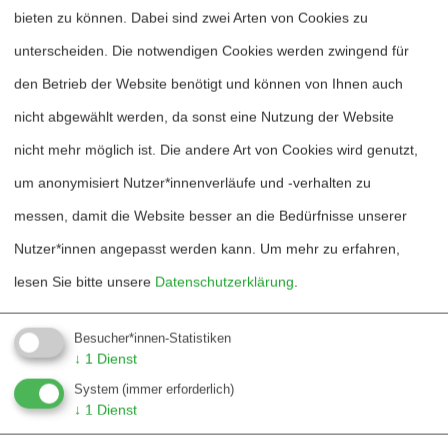
werden müsse, weil Demokratie und
bieten zu können. Dabei sind zwei Arten von Cookies zu
Freiheit des Schutzes gegenüber
unterscheiden. Die notwendigen Cookies werden zwingend für
uneingeschränkten Kräften des
den Betrieb der Website benötigt und können von Ihnen auch
Marktes/der Finanzmärkte bedürften
nicht abgewählt werden, da sonst eine Nutzung der Website
(Kreibich, v. Weizsäcker).
nicht mehr möglich ist. Die andere Art von Cookies wird genutzt,
um anonymisiert Nutzer*innenverläufe und -verhalten zu
Zur Frage der nuklearen Abrüstung wurde
messen, damit die Website besser an die Bedürfnisse unserer
in Barack Obamas Vision einer
Nutzer*innen angepasst werden kann.
Um mehr zu erfahren,
atomwaffenfreien Welt eine neue Chance
lesen Sie bitte unsere
Datenschutzerklärung
.
gesehen. Sie müsse genutzt werden
angesichts der Tatsache, dass weltweit
Besucher*innen-Statistiken
↓
1
Dienst
mehr als 20.000 Nuklearwaffen existierten,
System
(immer erforderlich)
von denen 480 in Europa stationiert
↓
1
Dienst
seien, dass die USA und Russland etwa