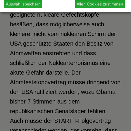
Auswahl speichern
Allen Cookies zustimmen
1.000 einsatzbereite und zum Ersteinsatz
geeignete nukleare Gefechtsköpfe
besäßen, dass möglicherweise auch
kleinere, nicht vom nuklearen Schirm der
USA geschützte Staaten den Besitz von
Atomwaffen anstrebten und dass
schließlich der Nuklearterrorismus eine
akute Gefahr darstelle. Der
Atomteststoppvertrag müsse dringend von
den USA ratifiziert werden, wozu Obama
bisher 7 Stimmen aus dem
republikanischen Senatslager fehlten.
Auch müsse der START I-Folgevertrag
verabschiedet werden, der vorsehe, dass