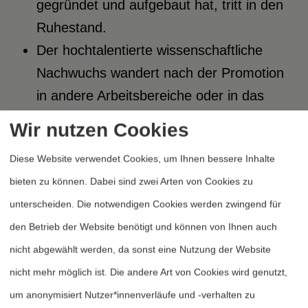
gegründet und aufgebaut hat, tritt in den
Ruhestand.
Der hochtalentierte wissenschaftliche
Nachwuchs wandert nach der Promotion
in andere Arbeitsbereiche oder in das
Ausland (USA) ab. Grund sind
Wir nutzen Cookies
mangelnde stabile
Diese Website verwendet Cookies, um Ihnen bessere Inhalte
Beschäftigungsperspektiven.
bieten zu können. Dabei sind zwei Arten von Cookies zu
Die schwache institutionelle Absicherung
unterscheiden. Die notwendigen Cookies werden zwingend für
an den Universitäten in Kombination mit
den Betrieb der Website benötigt und können von Ihnen auch
der Diskrepanz zwischen dem
nicht abgewählt werden, da sonst eine Nutzung der Website
interdisziplinären, problemorientierten
nicht mehr möglich ist. Die andere Art von Cookies wird genutzt,
Anforderungsprofil der Forschungspraxis
um anonymisiert Nutzer*innenverläufe und -verhalten zu
naturwissenschaftlicher