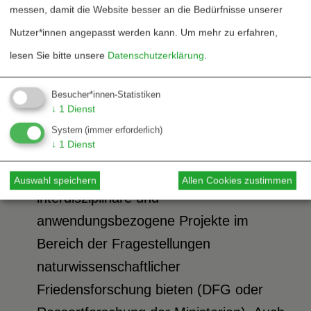
messen, damit die Website besser an die Bedürfnisse unserer
Friedensforschung und den disziplinären
Nutzer*innen angepasst werden kann.
Um mehr zu erfahren,
Anforderungen an Forschung und
lesen Sie bitte unsere
Datenschutzerklärung
.
Ausbildung an den Universitäten.
Die Fördermöglichkeiten sind
Besucher*innen-Statistiken
zunehmend eingeschränkt. Dies ist
↓
1
Dienst
darauf zurückzuführen, dass
System
(immer erforderlich)
↓
1
Dienst
Großförderer keine geeigneten
Rahmenbedingungen für
Auswahl speichern
Allen Cookies zustimmen
interdisziplinäre und
anwendungsbezogene Projekte im
Bereich der Fragestellungen
naturwissenschaftlicher
Friedensforschung bieten (DFG oder