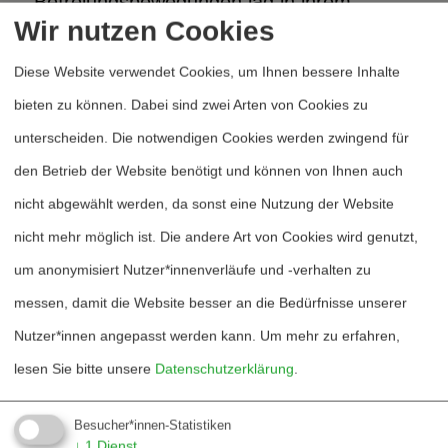
Befreiungsbewegungen lag in ihrem
Wir nutzen Cookies
Überlegungshorizont im Sinne »des letzten
Gefechts« oder »des letzten Mittels«, also
Diese Website verwendet Cookies, um Ihnen bessere Inhalte
als einem »Gerechten Krieg«. Daraus
bieten zu können. Dabei sind zwei Arten von Cookies zu
ergab sich nicht selten die kuriose
unterscheiden. Die notwendigen Cookies werden zwingend für
Situation der Nähe der
den Betrieb der Website benötigt und können von Ihnen auch
sozialdemokratischen und der
nicht abgewählt werden, da sonst eine Nutzung der Website
kommunistischen Teile der
nicht mehr möglich ist. Die andere Art von Cookies wird genutzt,
Friedensbewegung, die jeweils auf ihrer
um anonymisiert Nutzer*innenverläufe und -verhalten zu
Seite der Ost-West-Front-Linie eine
messen, damit die Website besser an die Bedürfnisse unserer
gewisse Berechtigung zur Verteidigung
Nutzer*innen angepasst werden kann.
Um mehr zu erfahren,
sahen und deshalb der vorhin schon
lesen Sie bitte unsere
Datenschutzerklärung
.
erwähnten Rüstungskontrollpolitik viel
Besucher*innen-Statistiken
näher standen als die aus pazifistischen
↓
1
Dienst