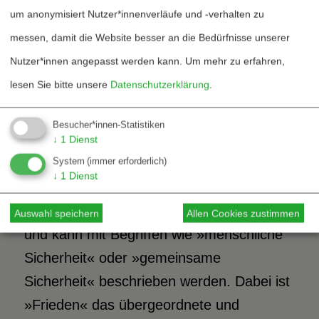
um anonymisiert Nutzer*innenverläufe und -verhalten zu
Konflikt direkt oder indirekt Beteiligten.
messen, damit die Website besser an die Bedürfnisse unserer
Nutzer*innen angepasst werden kann.
Um mehr zu erfahren,
Die Kritik der Länder des Südens am
lesen Sie bitte unsere
Datenschutzerklärung
.
Leitbild der »liberalen Demokratie« ist
berechtigt und muss ernst genommen
Besucher*innen-Statistiken
werden.
↓
1
Dienst
System
(immer erforderlich)
↓
1
Dienst
Auch in einer Friedenslogik hat das
Bedürfnis nach »Sicherheit« einen Platz
Auswahl speichern
Allen Cookies zustimmen
und kann mit Begriffen wie »menschliche
Sicherheit« oder »gemeinsame
Sicherheit« beschrieben werden. Dabei ist
»Frieden« das übergeordnete und