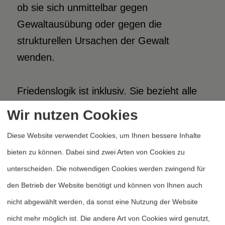
ob sie sich unmittelbar gegen
Gewaltausübung oder gegen die
strukturellen Ursachen der Gewalt
wenden.
Friedenslogik ist inklusiv. Sie bezieht alle
Konfliktakteure mit ein, nimmt ihre
Wir nutzen Cookies
Interessen und Bedürfnisse genauso wahr
Diese Website verwendet Cookies, um Ihnen bessere Inhalte
und ernst wie die eigenen, erkennt und
bieten zu können. Dabei sind zwei Arten von Cookies zu
analysiert sich ggf. überlagernde Konflikte,
unterscheiden. Die notwendigen Cookies werden zwingend für
konzentriert sich nicht auf Sanktionen,
den Betrieb der Website benötigt und können von Ihnen auch
sondern auf »Belohnungen«,
nicht abgewählt werden, da sonst eine Nutzung der Website
unterscheidet auch zwischen berechtigten
nicht mehr möglich ist. Die andere Art von Cookies wird genutzt,
und unberechtigten Ansprüchen der am