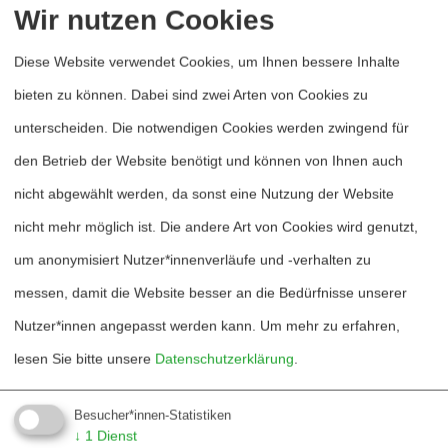
Wir nutzen Cookies
tragende Bedeutung für alle
Entscheidungen und Vorgehensweisen
Diese Website verwendet Cookies, um Ihnen bessere Inhalte
gewinnen: lokal, national, international, bis
bieten zu können. Dabei sind zwei Arten von Cookies zu
hin zu global. Die »Agenda 2030« folgt,
unterscheiden. Die notwendigen Cookies werden zwingend für
wenn man so will, einem friedenslogischen
den Betrieb der Website benötigt und können von Ihnen auch
Ansatz: Friedensarbeit und -politik ist nicht
nicht abgewählt werden, da sonst eine Nutzung der Website
reduzierbar auf zwischenstaatliche,
nicht mehr möglich ist. Die andere Art von Cookies wird genutzt,
territoriale Konflikte und ist damit auch
um anonymisiert Nutzer*innenverläufe und -verhalten zu
nicht allein Sache der Außen- und
messen, damit die Website besser an die Bedürfnisse unserer
Sicherheitspolitik, sondern Frieden betrifft
Nutzer*innen angepasst werden kann.
Um mehr zu erfahren,
alle Politikfelder. Gesellschaftliche Akteure
lesen Sie bitte unsere
Datenschutzerklärung
.
sind ebenso gefragt wie politische Akteure,
ohne jedoch den jeweiligen
Besucher*innen-Statistiken
↓
1
Dienst