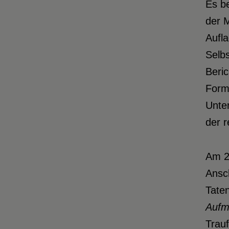
Es b
der M
Aufla
Selbs
Beric
Form 
Unter
der 
Am 22
Ansch
Taten
Aufm
Trauf