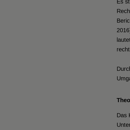
Es st
Rech
Beric
2016)
laute
rech
Durc
Umga
Theo
Das K
Unter