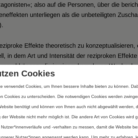
agonisten«; also auf die Personen, über die berich
neffekten unterliegen als die unbeteiligten Zusch
).
ziproke Effekte theoretisch zu konzeptualisieren, 
l, in dem Art und Intensität der reziproken Effekte 
oren abhängen, die in einem komplexen Wechselver
utzen Cookies
ionen der Protagonisten auf die Berichterstattung
änden Ausgangspunkt für erneute Berichterstattun
e verwendet Cookies, um Ihnen bessere Inhalte bieten zu können. Dab
utig voneinander zu trennen sind, unterscheidet K
on Cookies zu unterscheiden. Die notwendigen Cookies werden zwinge
sichtlichkeit analytisch zwischen Ursachen (Medie
Website benötigt und können von Ihnen auch nicht abgewählt werden, 
ungen. Als Ausgangspunkt des Modells wählt Keppl
 der Website nicht mehr möglich ist. Die andere Art von Cookies wird 
ündet dies mit dem Verweis auf eine zunehmende 
 Nutzer*innenverläufe und -verhalten zu messen, damit die Website be
lschaften vieles nur deshalb, weil die Medien darü
unserer Nutzer*innen angepasst werden kann.
Um mehr zu erfahren, l