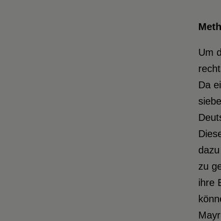
Met
Um d
recht
Da e
siebe
Deuts
Dies
dazu 
zu ge
ihre 
könne
Mayri