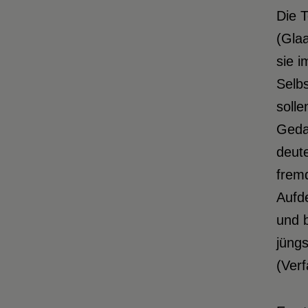
Die 
(Glaa
sie 
Selbs
solle
Geda
deute
frem
Aufd
und b
jüngs
(Verf