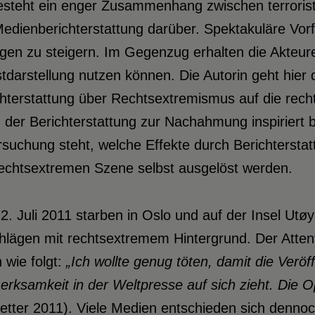
esteht ein enger Zusammenhang zwischen terrorist
edienberichterstattung darüber. Spektakuläre Vorf
gen zu steigern. Im Gegenzug erhalten die Akteur
tdarstellung nutzen können. Die Autorin geht hie
hterstattung über Rechtsextremismus auf die rech
der Berichterstattung zur Nachahmung inspiriert b
suchung steht, welche Effekte durch Berichtersta
rechtsextremen Szene selbst ausgelöst werden.
. Juli 2011 starben in Oslo und auf der Insel Utø
lägen mit rechtsextremem Hintergrund. Der Attent
 wie folgt:
„Ich wollte genug
töten, damit die Verö
erksamkeit in der
Weltpresse auf sich zieht. Die O
etter 2011). Viele Medien entschieden sich dennoch