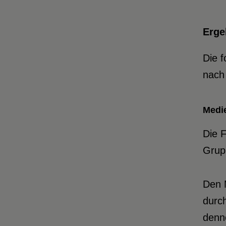
Erge
Die f
nach 
Medi
Die F
Grupp
Den M
durc
denn