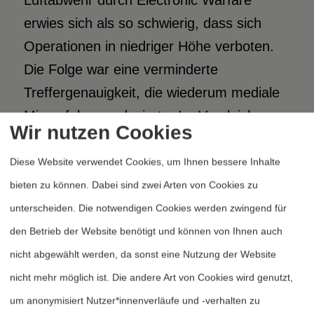
Luftabwehr durch Electronic Warfare
erwies sich als so schwierig, dass sich
Operationen in niedriger Höhe verboten.
Die Folge war eine verminderte
Treffergenauigkeit, die wiederum mediale
Misserfolge produzierte. Im Vergleich zu
Wir nutzen Cookies
allen Elementen der Information Warfare-
Doktrin lassen sich also gravierende
Diese Website verwendet Cookies, um Ihnen bessere Inhalte
Defizite ausmachen.
bieten zu können. Dabei sind zwei Arten von Cookies zu
unterscheiden. Die notwendigen Cookies werden zwingend für
Bei diesen Ergebnissen verwundert nicht,
den Betrieb der Website benötigt und können von Ihnen auch
dass gerade Militärexperten Belgrad zum
nicht abgewählt werden, da sonst eine Nutzung der Website
7
nicht mehr möglich ist. Die andere Art von Cookies wird genutzt,
Sieger der ersten Kriegsphase erklärten.
um anonymisiert Nutzer*innenverläufe und -verhalten zu
Nach zwei Monaten Krieg wurden