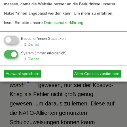
messen, damit die Website besser an die Bedürfnisse unserer
zunächst Gründe für die Diskrepanzen
Nutzer*innen angepasst werden kann.
Um mehr zu erfahren,
zwischen Anspruch und Wirklichkeit
lesen Sie bitte unsere
Datenschutzerklärung
.
8
gesucht.
Angeführt wurde, dass die
gut ausgebildete jugoslawische Armee den
Besucher*innen-Statistiken
↓
1
Dienst
optimalen Nutzen aus ihren Fähigkeiten
System
(immer erforderlich)
gezogen hatte. Am Ende waren dann US-
↓
1
Dienst
Militärs mit dem Vorwurf schnell bei der
Hand, dies sei
„coalition warfare at its
Auswahl speichern
Allen Cookies zustimmen
9
worst“
gewesen, nur sei der Kosovo-
Krieg als Fehler nicht groß genug
gewesen, um daraus zu lernen. Diese auf
die NATO-Alliierten gemünzten
Schuldzuweisungen können kaum